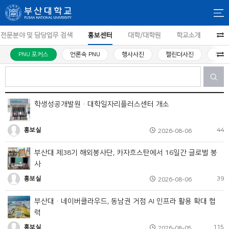
전문분야 및 담당업무 검색
홍보센터
대학/대학원
학교소개
PNU 포커스
언론속 PNU
행사사진
캘린더사진
투어
학생성공개발원·대학일자리플러스센터 개소
홍보실
44
2026-08-06
부산대 제38기 해외봉사단, 카자흐스탄에서 16일간 글로벌 봉
사
홍보실
39
2026-08-06
부산대·네이버클라우드, 동남권 거점 AI 인프라 활용 확대 협
력
홍보실
115
2026-08-05