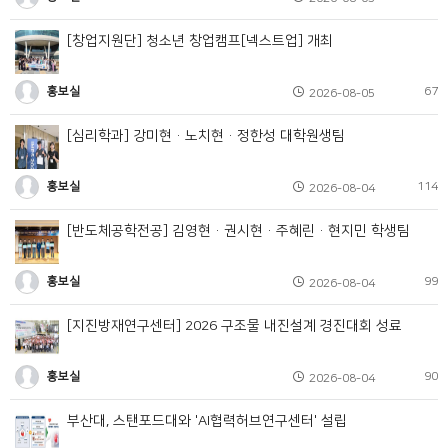
[창업지원단] 청소년 창업캠프[넥스트업] 개최
홍보실
67
2026-08-05
[심리학과] 강미현·노치현·정한성 대학원생팀
홍보실
114
2026-08-04
[반도체공학전공] 김영현·권시현·주혜린·현지민 학생팀
홍보실
99
2026-08-04
[지진방재연구센터] 2026 구조물 내진설계 경진대회 성료
홍보실
90
2026-08-04
부산대, 스탠포드대와 'AI협력허브연구센터' 설립